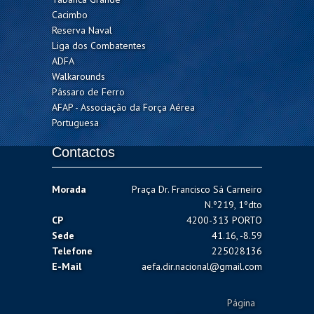
Cacimbo
Reserva Naval
Liga dos Combatentes
ADFA
Walkarounds
Pássaro de Ferro
AFAP - Associação da Força Aérea
Portuguesa
Contactos
Morada
Praça Dr. Francisco Sá Carneiro
N.º219, 1ºdto
CP
4200-313 PORTO
Sede
41.16, -8.59
Telefone
225028136
E-Mail
aefa.dir.nacional@gmail.com
Página