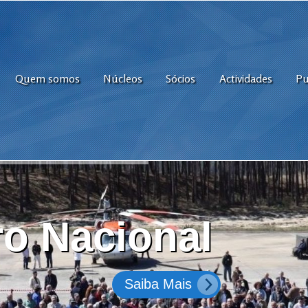
Quem somos
Núcleos
Sócios
Actividades
Pu
o Nacional
Saiba Mais