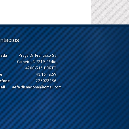
ntactos
rada
Praça Dr. Francisco Sá
Carneiro N.º219, 1ºdto
4200-313 PORTO
e
41.16, -8.59
efone
225028136
ail
aefa.dir.nacional@gmail.com