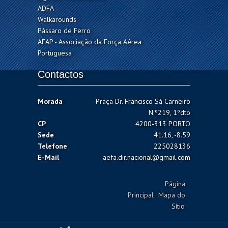
ADFA
Walkarounds
Pássaro de Ferro
AFAP - Associação da Força Aérea
Portuguesa
Contactos
Morada
Praça Dr. Francisco Sá Carneiro
N.º219, 1ºdto
CP
4200-313 PORTO
Sede
41.16, -8.59
Telefone
225028136
E-Mail
aefa.dir.nacional@gmail.com
Página
Principal
Mapa do
Sítio