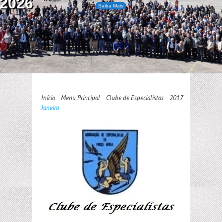
2026
Saiba Mais
Início
Menu Principal
Clube de Especialistas
2017
Janeiro