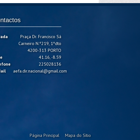
ntactos
rada
Praça Dr. Francisco Sá
Carneiro N.º219, 1ºdto
4200-313 PORTO
e
41.16, -8.59
efone
225028136
ail
aefa.dir.nacional@gmail.com
Página Principal
Mapa do Sítio