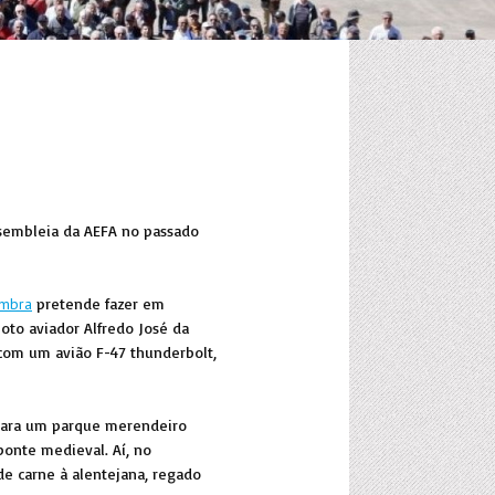
sembleia da AEFA no passado
imbra
pretende fazer em
loto aviador Alfredo José da
e com um avião F-47 thunderbolt,
 para um parque merendeiro
 ponte medieval. Aí, no
de carne à alentejana, regado