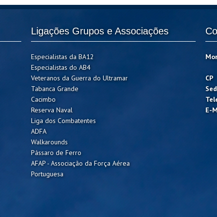
Ligações Grupos e Associações
Co
Especialistas da BA12
Mo
Especialistas do AB4
Veteranos da Guerra do Ultramar
CP
Tabanca Grande
Sed
Cacimbo
Tel
Reserva Naval
E-M
Liga dos Combatentes
ADFA
Walkarounds
Pássaro de Ferro
AFAP - Associação da Força Aérea
Portuguesa