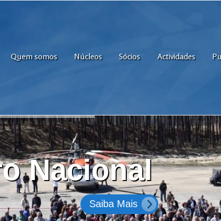
Quem somos
Núcleos
Sócios
Actividades
Pu
o Nacional
Saiba Mais