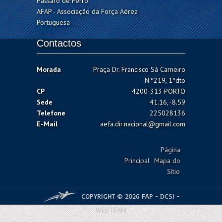
Pássaro de Ferro
AFAP - Associação da Força Aérea
Portuguesa
Contactos
Morada
Praça Dr. Francisco Sá Carneiro
N.º219, 1ºdto
CP
4200-313 PORTO
Sede
41.16, -8.59
Telefone
225028136
E-Mail
aefa.dir.nacional@gmail.com
Página
Principal
Mapa do
Sítio
COPYRIGHT © 2026 FAP - DCSI -
WEBTEAM