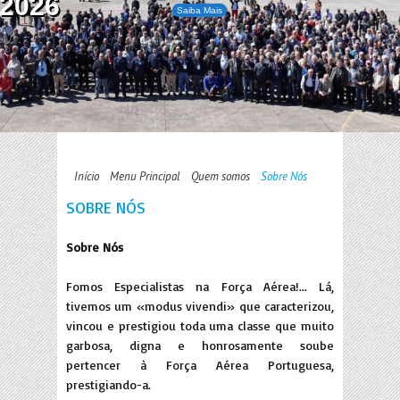
2026
Saiba Mais
Início
Menu Principal
Quem somos
Sobre Nós
SOBRE NÓS
Sobre Nós
Fomos Especialistas na Força Aérea!... Lá,
tivemos um «modus vivendi» que caracterizou,
vincou e prestigiou toda uma classe que muito
garbosa, digna e honrosamente soube
pertencer à Força Aérea Portuguesa,
prestigiando-a.