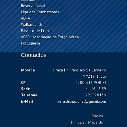
Reserva Naval
Liga dos Combatentes
ADFA
Walkarounds
Pássaro de Ferro
AFAP - Associação da Força Aérea
Portuguesa
Contactos
Morada
Praça Dr. Francisco Sá Carneiro
N.º219, 1ºdto
CP
4200-313 PORTO
Sede
41.16, -8.59
Telefone
225028136
E-Mail
aefa.dir.nacional@gmail.com
Página
Principal
Mapa do