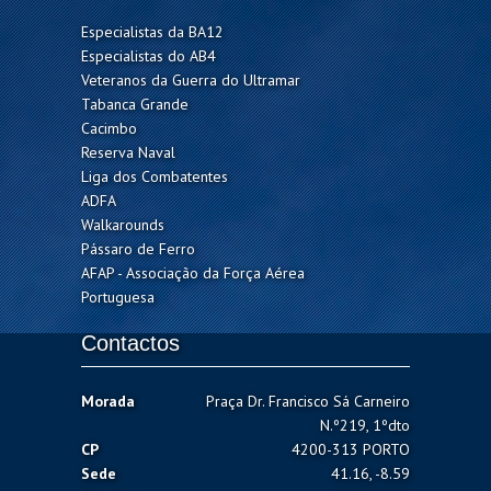
Especialistas da BA12
Especialistas do AB4
Veteranos da Guerra do Ultramar
Tabanca Grande
Cacimbo
Reserva Naval
Liga dos Combatentes
ADFA
Walkarounds
Pássaro de Ferro
AFAP - Associação da Força Aérea
Portuguesa
Contactos
Morada
Praça Dr. Francisco Sá Carneiro
N.º219, 1ºdto
CP
4200-313 PORTO
Sede
41.16, -8.59