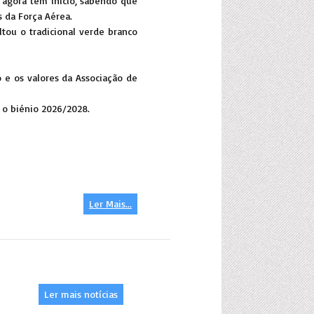
 agora tem início, sabendo que
s da Força Aérea.
tou o tradicional verde branco
 e os valores da Associação de
 o biénio 2026/2028.
Ler Mais...
Ler mais notícias