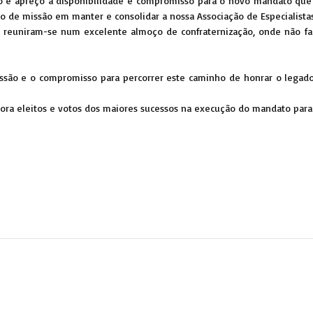
ção e apreço a disponibilidade e compromisso para o novo mandato que
o de missão em manter e consolidar a nossa Associação de Especialista
s reuniram-se num excelente almoço de confraternização, onde não fal
são e o compromisso para percorrer este caminho de honrar o legado
ora eleitos e votos dos maiores sucessos na execução do mandato para