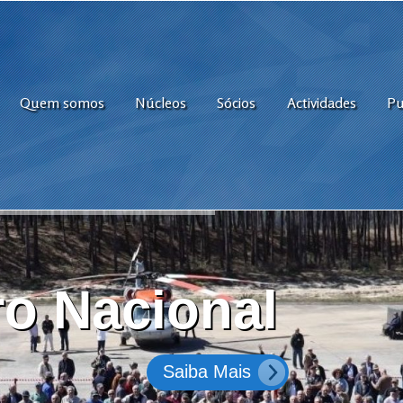
Quem somos
Núcleos
Sócios
Actividades
Pu
o Nacional
Saiba Mais