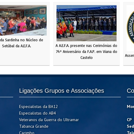
 da Sardinha no Núcleo de
A A.E.F.A. presente nas Cerimónias do
Setúbal da A.E.F.A.
74º Aniversário da F.A.P. em Viana do
Assem
Castelo
Ligações Grupos e Associações
Co
Especialistas da BA12
Mo
Especialistas do AB4
Veteranos da Guerra do Ultramar
CP
Tabanca Grande
Sed
Cacimbo
Tel