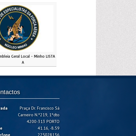
bleia Geral Local - Minho LISTA
A
ntactos
rada
Praça Dr. Francisco Sá
Carneiro N.º219, 1ºdto
4200-313 PORTO
e
41.16, -8.59
efone
225028136