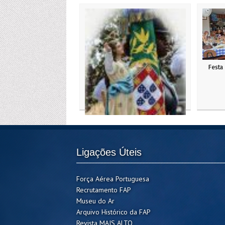
Festa
Ligações Úteis
Força Aérea Portuguesa
Recrutamento FAP
A.E.F.A. na Homenagem aos Jovens
Museu do Ar
Pilotos Falecidos na Serra do Carvalho
Arquivo Histórico da FAP
em Julho de 1955
Revista MAIS ALTO