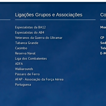
Ligações Grupos e Associações
Co
Especialistas da BA12
Mo
Especialistas do AB4
Veteranos da Guerra do Ultramar
CP
Tabanca Grande
Sed
Cacimbo
Tel
Reserva Naval
E-M
Liga dos Combatentes
ADFA
Walkarounds
Pássaro de Ferro
AFAP - Associação da Força Aérea
Portuguesa