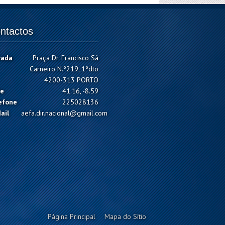
ntactos
rada
Praça Dr. Francisco Sá
Carneiro N.º219, 1ºdto
4200-313 PORTO
e
41.16, -8.59
efone
225028136
ail
aefa.dir.nacional@gmail.com
Página Principal
Mapa do Sítio