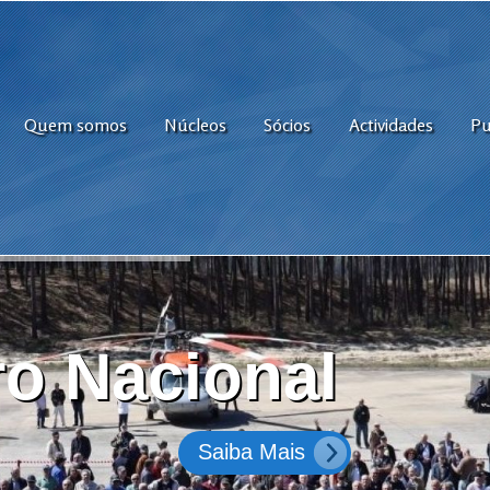
Quem somos
Núcleos
Sócios
Actividades
Pu
o Nacional
Saiba Mais