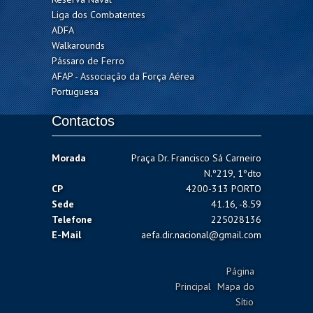
Liga dos Combatentes
ADFA
Walkarounds
Pássaro de Ferro
AFAP - Associação da Força Aérea
Portuguesa
Contactos
Morada
Praça Dr. Francisco Sá Carneiro
N.º219, 1ºdto
CP
4200-313 PORTO
Sede
41.16, -8.59
Telefone
225028136
E-Mail
aefa.dir.nacional@gmail.com
Página
Principal
Mapa do
Sítio