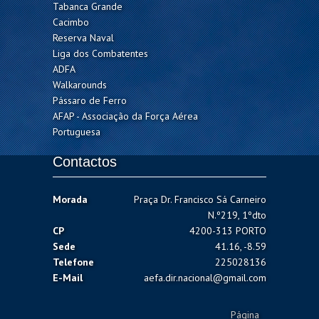
Tabanca Grande
Cacimbo
Reserva Naval
Liga dos Combatentes
ADFA
Walkarounds
Pássaro de Ferro
AFAP - Associação da Força Aérea
Portuguesa
Contactos
Morada
Praça Dr. Francisco Sá Carneiro
N.º219, 1ºdto
CP
4200-313 PORTO
Sede
41.16, -8.59
Telefone
225028136
E-Mail
aefa.dir.nacional@gmail.com
Página