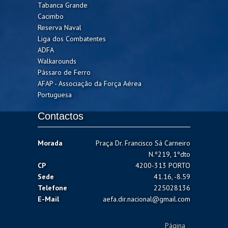
Tabanca Grande
Cacimbo
Reserva Naval
Liga dos Combatentes
ADFA
Walkarounds
Pássaro de Ferro
AFAP - Associação da Força Aérea
Portuguesa
Contactos
Morada
Praça Dr. Francisco Sá Carneiro
N.º219, 1ºdto
CP
4200-313 PORTO
Sede
41.16, -8.59
Telefone
225028136
E-Mail
aefa.dir.nacional@gmail.com
Página