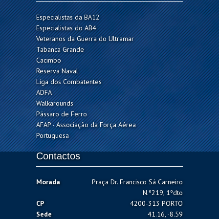
Especialistas da BA12
Especialistas do AB4
Veteranos da Guerra do Ultramar
Tabanca Grande
Cacimbo
Reserva Naval
Liga dos Combatentes
ADFA
Walkarounds
Pássaro de Ferro
AFAP - Associação da Força Aérea
Portuguesa
Contactos
Morada
Praça Dr. Francisco Sá Carneiro
N.º219, 1ºdto
CP
4200-313 PORTO
Sede
41.16, -8.59