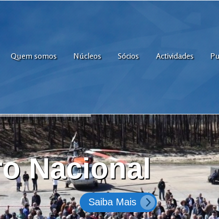
Quem somos
Núcleos
Sócios
Actividades
Pu
o Nacional
Saiba Mais