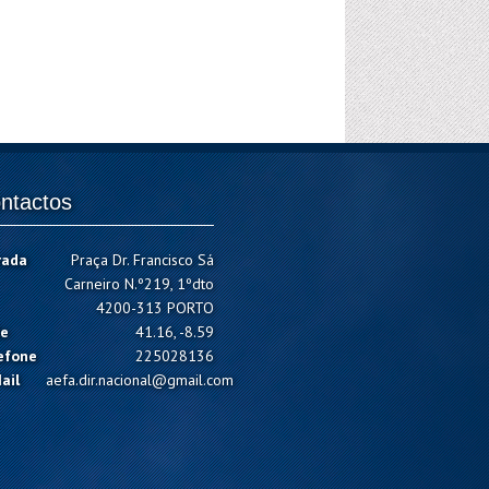
ntactos
rada
Praça Dr. Francisco Sá
Carneiro N.º219, 1ºdto
4200-313 PORTO
e
41.16, -8.59
efone
225028136
ail
aefa.dir.nacional@gmail.com