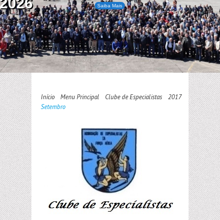
2026
Saiba Mais
Início
Menu Principal
Clube de Especialistas
2017
Setembro