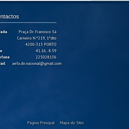
ntactos
rada
Praça Dr. Francisco Sá
Carneiro N.º219, 1ºdto
4200-313 PORTO
e
41.16, -8.59
efone
225028136
ail
aefa.dir.nacional@gmail.com
Página Principal
Mapa do Sítio