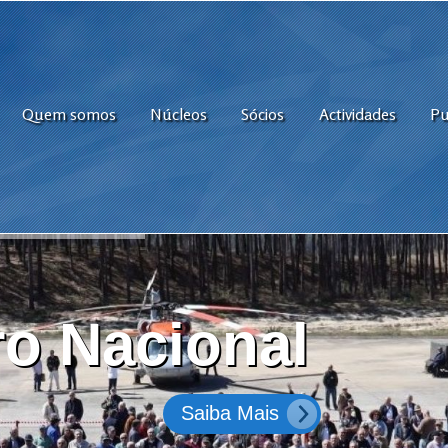
Quem somos
Núcleos
Sócios
Actividades
Pu
o Nacional
Saiba Mais