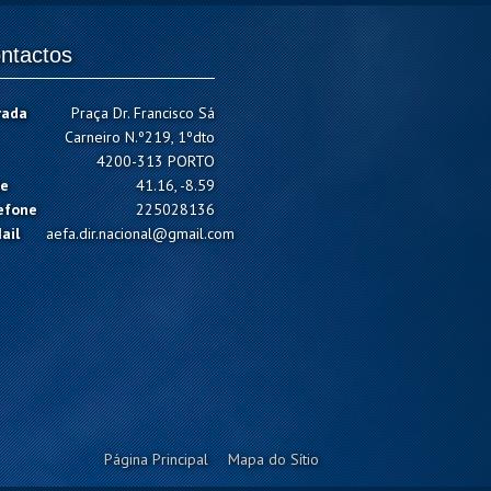
ntactos
rada
Praça Dr. Francisco Sá
Carneiro N.º219, 1ºdto
4200-313 PORTO
e
41.16, -8.59
efone
225028136
ail
aefa.dir.nacional@gmail.com
Página Principal
Mapa do Sítio