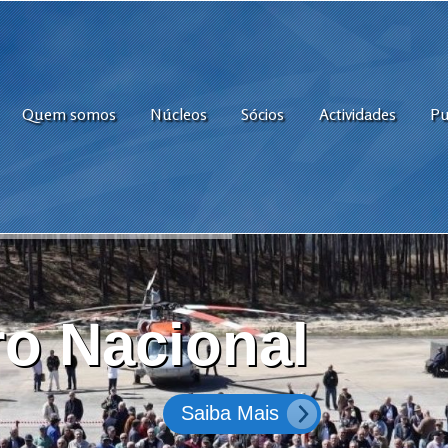
Quem somos
Núcleos
Sócios
Actividades
Pu
o Nacional
Saiba Mais