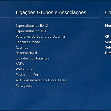
Ligações Grupos e Associações
Co
Especialistas da BA12
Mo
Especialistas do AB4
Veteranos da Guerra do Ultramar
CP
Tabanca Grande
Sed
Cacimbo
Tel
Reserva Naval
E-M
Liga dos Combatentes
ADFA
Walkarounds
Pássaro de Ferro
AFAP - Associação da Força Aérea
Portuguesa