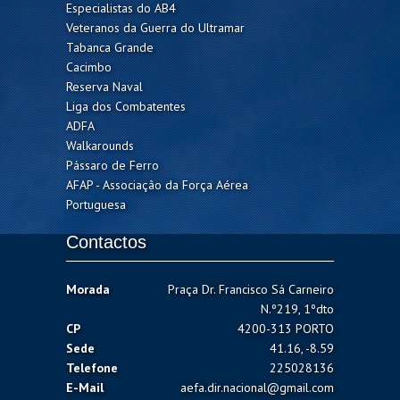
Especialistas do AB4
Veteranos da Guerra do Ultramar
Tabanca Grande
Cacimbo
Reserva Naval
Liga dos Combatentes
ADFA
Walkarounds
Pássaro de Ferro
AFAP - Associação da Força Aérea
Portuguesa
Contactos
Morada
Praça Dr. Francisco Sá Carneiro
N.º219, 1ºdto
CP
4200-313 PORTO
Sede
41.16, -8.59
Telefone
225028136
E-Mail
aefa.dir.nacional@gmail.com