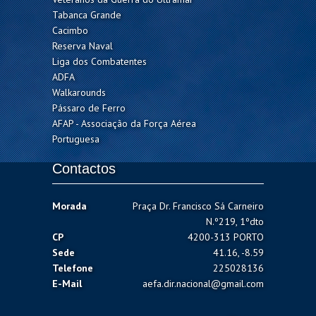
Tabanca Grande
Cacimbo
Reserva Naval
Liga dos Combatentes
ADFA
Walkarounds
Pássaro de Ferro
AFAP - Associação da Força Aérea
Portuguesa
Contactos
Morada
Praça Dr. Francisco Sá Carneiro
N.º219, 1ºdto
CP
4200-313 PORTO
Sede
41.16, -8.59
Telefone
225028136
E-Mail
aefa.dir.nacional@gmail.com