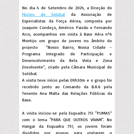
No dia 4 de Setembro de 2024, a Direção do
Núcleo de Setúbal
da Associação de
Especialistas da Força Aérea, composta por
Joaquim Condeço, Américo Paixão e Fernando
Arco, acompanhou em visita à Base Aéra nº6
Montijo um grupo de jovens no âmbito do
projecto
“Nosso Bairro, Nossa Cidade –
Programa Integrado de Participação e
Desenvolvimento da Bela Vista e Zona
Envolvente”, criado pela Câmara Municipal de
Setúbal.
A visita teve início pelas 09h30m e o grupo foi
recebido junto ao Comando da B.A.6 pela
Tenente Ana Malta das Relações Públicas da
Base.
A visita iniciou-se pela Esquadra 751 “PUMAS”
com o lema "PARA QUE OUTROS VIVAM". No
Hangar da Esquadra 751, os jovens foram
divididos por grupos para visitarem o