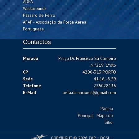
ADFA
Walkarounds
Pássaro de Ferro
AFAP - Associação da Força Aérea
Portuguesa
Contactos
Morada
Praça Dr. Francisco Sá Carneiro
N.º219, 1ºdto
CP
4200-313 PORTO
Sede
41.16, -8.59
Telefone
225028136
E-Mail
aefa.dir.nacional@gmail.com
Página
Principal
Mapa do
Sítio
COPYRIGHT © 2026 FAP - DCSI -