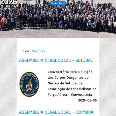
2026
Saiba Mais
Início
NOTÍCIAS
ASSEMBLEIA GERAL LOCAL - SETÚBAL
Convocatória para a eleição
dos Corpos Dirigentes do
Núcleo de Setúbal da
Associação de Especialistas da
Força Aérea. Convocatória
2024-05-06
ASSEMBLEIA GERAL LOCAL - COIMBRA