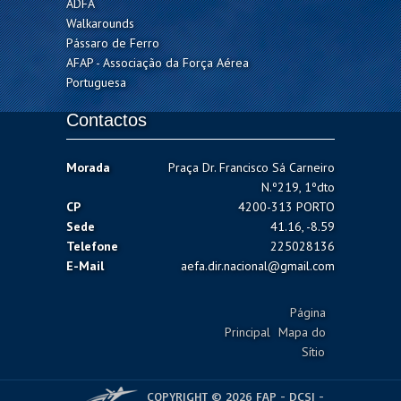
ADFA
Walkarounds
Pássaro de Ferro
AFAP - Associação da Força Aérea
Portuguesa
Contactos
Morada
Praça Dr. Francisco Sá Carneiro
N.º219, 1ºdto
CP
4200-313 PORTO
Sede
41.16, -8.59
Telefone
225028136
E-Mail
aefa.dir.nacional@gmail.com
Página
Principal
Mapa do
Sítio
COPYRIGHT © 2026 FAP - DCSI -