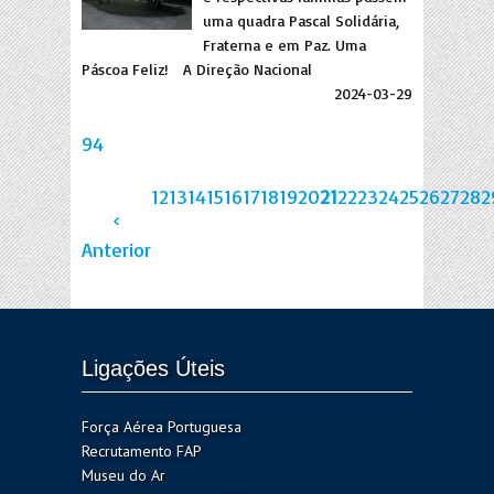
uma quadra Pascal Solidária,
Fraterna e em Paz. Uma
Páscoa Feliz! A Direção Nacional
2024-03-29
94
12
13
14
15
16
17
18
19
20
21
22
23
24
25
26
27
28
2
‹
Anterior
Ligações Úteis
Força Aérea Portuguesa
Recrutamento FAP
Museu do Ar