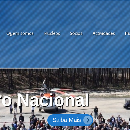
Quem somos
Núcleos
Sócios
Actividades
Pu
o Nacional
Saiba Mais