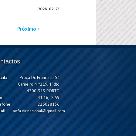
2026-02-23
Próximo ›
ntactos
rada
Praça Dr. Francisco Sá
Carneiro N.º219, 1ºdto
4200-313 PORTO
e
41.16, -8.59
efone
225028136
ail
aefa.dir.nacional@gmail.com