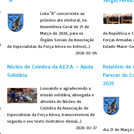
"A"
Sérgio Pereir
s
Lista "A" concorrente ao
próximo ato eleitoral, na
Assembleia Geral de 21 de
Março de 2026, para os
da República e
Órgãos Sociais da Associação
Forças Armadas 
6
de Especialistas da Força Aérea no biénio(...)
Estado-Maior-Gen
2026-03-04
Núcleo de Coimbra da A.E.F.A. – Ajuda
Relatório de 
Solidária
Parecer do Co
2025
Louvando e agradecendo a
missão solidária, abnegada e
altruísta do Núcleo de
a
Coimbra da Associação de
Especialistas da Força Aérea, transcrevemos de
seguida o seu texto ilustrativo dessa(...)
2026-02-27
dia 21 de Março 