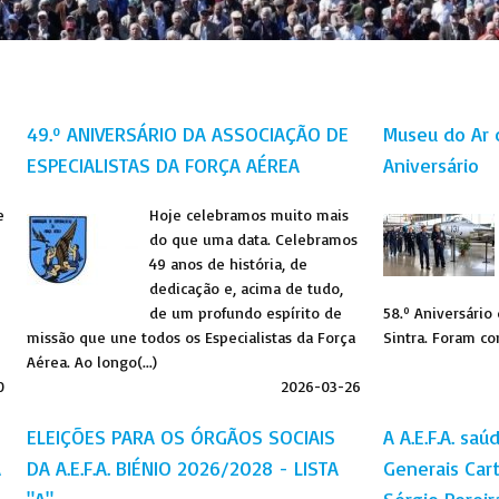
49.º ANIVERSÁRIO DA ASSOCIAÇÃO DE
Museu do Ar 
ESPECIALISTAS DA FORÇA AÉREA
Aniversário
e
Hoje celebramos muito mais
do que uma data. Celebramos
49 anos de história, de
dedicação e, acima de tudo,
de um profundo espírito de
58.º Aniversári
missão que une todos os Especialistas da Força
Sintra. Foram con
Aérea. Ao longo(...)
0
2026-03-26
ELEIÇÕES PARA OS ÓRGÃOS SOCIAIS
A A.E.F.A. sa
A
DA A.E.F.A. BIÉNIO 2026/2028 - LISTA
Generais Car