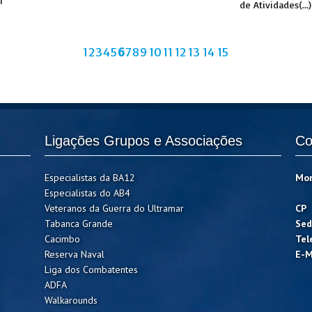
1
de Atividades(...)
1
2
3
4
5
6
7
8
9
10
11
12
13
14
15
Ligações Grupos e Associações
Co
Especialistas da BA12
Mo
Especialistas do AB4
Veteranos da Guerra do Ultramar
CP
Tabanca Grande
Sed
Cacimbo
Tel
Reserva Naval
E-M
Liga dos Combatentes
ADFA
Walkarounds