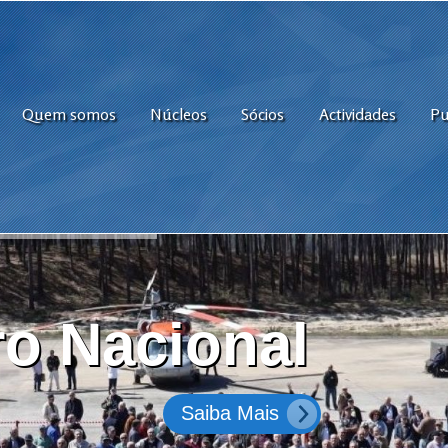
Quem somos
Núcleos
Sócios
Actividades
Pu
o Nacional
Saiba Mais