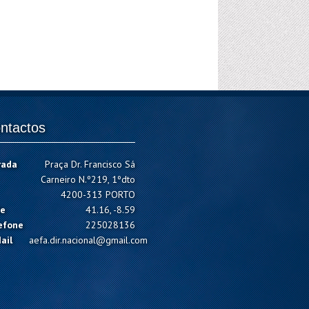
ntactos
rada
Praça Dr. Francisco Sá
Carneiro N.º219, 1ºdto
4200-313 PORTO
e
41.16, -8.59
efone
225028136
ail
aefa.dir.nacional@gmail.com