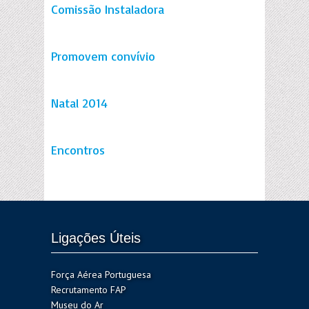
Comissão Instaladora
Promovem convívio
Natal 2014
Encontros
Ligações Úteis
Força Aérea Portuguesa
Recrutamento FAP
Museu do Ar