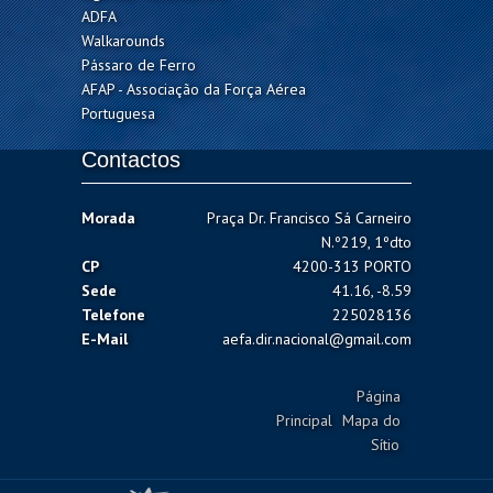
ADFA
Walkarounds
Pássaro de Ferro
AFAP - Associação da Força Aérea
Portuguesa
Contactos
Morada
Praça Dr. Francisco Sá Carneiro
N.º219, 1ºdto
CP
4200-313 PORTO
Sede
41.16, -8.59
Telefone
225028136
E-Mail
aefa.dir.nacional@gmail.com
Página
Principal
Mapa do
Sítio