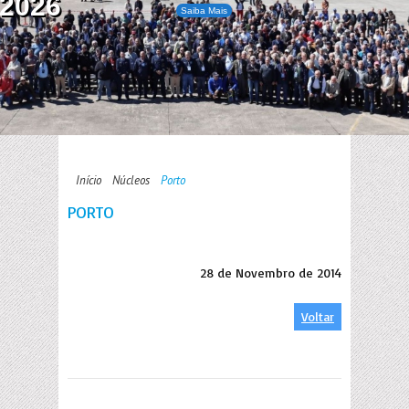
2026
Saiba Mais
Início
Núcleos
Porto
PORTO
28 de Novembro de 2014
Voltar