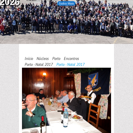
2026
Saiba Mais
Início
Núcleos
Porto
Encontros
Porto - Natal 2017
Porto - Natal 2017