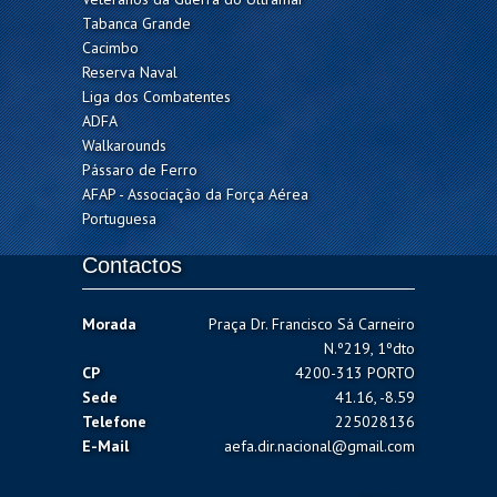
Tabanca Grande
Cacimbo
Reserva Naval
Liga dos Combatentes
ADFA
Walkarounds
Pássaro de Ferro
AFAP - Associação da Força Aérea
Portuguesa
Contactos
Morada
Praça Dr. Francisco Sá Carneiro
N.º219, 1ºdto
CP
4200-313 PORTO
Sede
41.16, -8.59
Telefone
225028136
E-Mail
aefa.dir.nacional@gmail.com