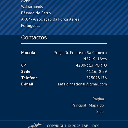
ADFA
Walkarounds
Pássaro de Ferro
AFAP - Associação da Força Aérea
Portuguesa
Contactos
Morada
Praça Dr. Francisco Sá Carneiro
N.º219, 1ºdto
CP
4200-313 PORTO
Sede
41.16, -8.59
Telefone
225028136
E-Mail
aefa.dir.nacional@gmail.com
Página
Principal
Mapa do
Sítio
COPYRIGHT © 2026 FAP - DCSI -