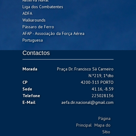
Reserva Naval
Liga dos Combatentes
ADFA
Walkarounds
Pássaro de Ferro
AFAP - Associação da Força Aérea
Portuguesa
Contactos
Morada
Praça Dr. Francisco Sá Carneiro
N.º219, 1ºdto
CP
4200-313 PORTO
Sede
41.16, -8.59
Telefone
225028136
E-Mail
aefa.dir.nacional@gmail.com
Página
Principal
Mapa do
Sítio