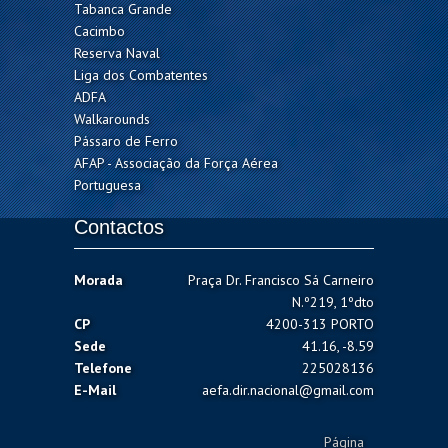
Tabanca Grande
Cacimbo
Reserva Naval
Liga dos Combatentes
ADFA
Walkarounds
Pássaro de Ferro
AFAP - Associação da Força Aérea
Portuguesa
Contactos
Morada
Praça Dr. Francisco Sá Carneiro
N.º219, 1ºdto
CP
4200-313 PORTO
Sede
41.16, -8.59
Telefone
225028136
E-Mail
aefa.dir.nacional@gmail.com
Página