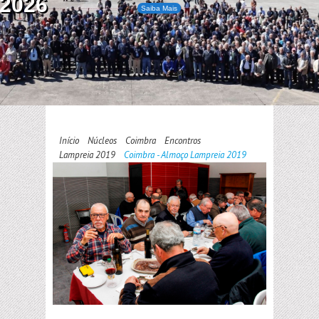
2026
Saiba Mais
Início
Núcleos
Coimbra
Encontros
Lampreia 2019
Coimbra - Almoço Lampreia 2019