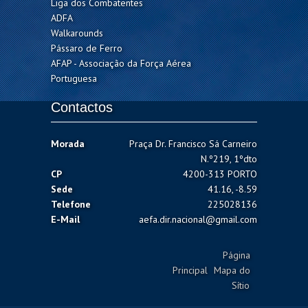
Liga dos Combatentes
ADFA
Walkarounds
Pássaro de Ferro
AFAP - Associação da Força Aérea
Portuguesa
Contactos
Morada
Praça Dr. Francisco Sá Carneiro
N.º219, 1ºdto
CP
4200-313 PORTO
Sede
41.16, -8.59
Telefone
225028136
E-Mail
aefa.dir.nacional@gmail.com
Página
Principal
Mapa do
Sítio