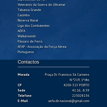
Veteranos da Guerra do Ultramar
Tabanca Grande
Cacimbo
Reserva Naval
Liga dos Combatentes
ADFA
Walkarounds
Pássaro de Ferro
AFAP - Associação da Força Aérea
Portuguesa
Contactos
Morada
Praça Dr. Francisco Sá Carneiro
N.º219, 1ºdto
CP
4200-313 PORTO
Sede
41.16, -8.59
Telefone
225028136
E-Mail
aefa.dir.nacional@gmail.com