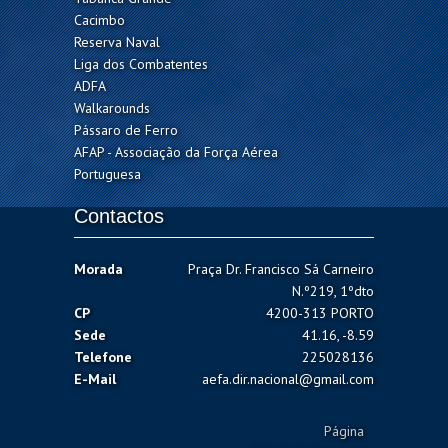
Cacimbo
Reserva Naval
Liga dos Combatentes
ADFA
Walkarounds
Pássaro de Ferro
AFAP - Associação da Força Aérea
Portuguesa
Contactos
Morada
Praça Dr. Francisco Sá Carneiro
N.º219, 1ºdto
CP
4200-313 PORTO
Sede
41.16, -8.59
Telefone
225028136
E-Mail
aefa.dir.nacional@gmail.com
Página