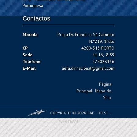
Portuguesa
Contactos
Morada
Praça Dr. Francisco Sá Carneiro
N.º219, 1ºdto
CP
4200-313 PORTO
Sede
41.16, -8.59
Telefone
225028136
E-Mail
aefa.dir.nacional@gmail.com
Página
Principal
Mapa do
Sítio
COPYRIGHT © 2026 FAP - DCSI -
WEBTEAM