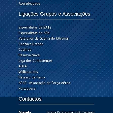
Acessibilidade
Ligações Grupos e Associações
Especialistas da BA12
Especialistas do AB4
Veteranos da Guerra do Ultramar
Tabanca Grande
Cacimbo
Reserva Naval
Liga dos Combatentes
ADFA
Walkarounds
Pássaro de Ferro
AFAP - Associação da Força Aérea
Portuguesa
Contactos
Morada
Praça Dr. Francisco Sá Carneiro