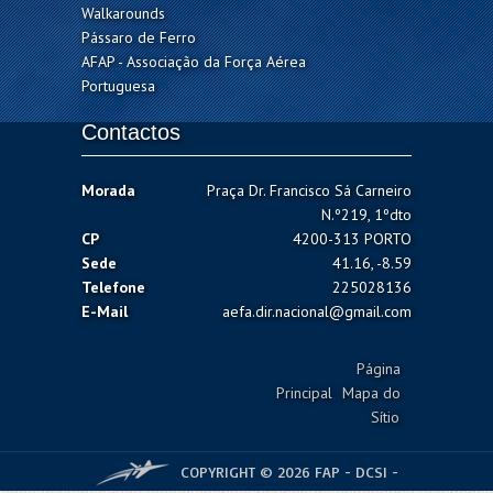
Walkarounds
Pássaro de Ferro
AFAP - Associação da Força Aérea
Portuguesa
Contactos
Morada
Praça Dr. Francisco Sá Carneiro
N.º219, 1ºdto
CP
4200-313 PORTO
Sede
41.16, -8.59
Telefone
225028136
E-Mail
aefa.dir.nacional@gmail.com
Página
Principal
Mapa do
Sítio
COPYRIGHT © 2026 FAP - DCSI -