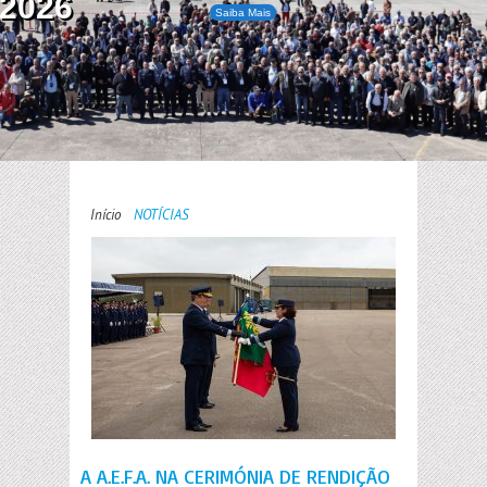
2026
Saiba Mais
Início
NOTÍCIAS
A A.E.F.A. NA CERIMÓNIA DE RENDIÇÃO