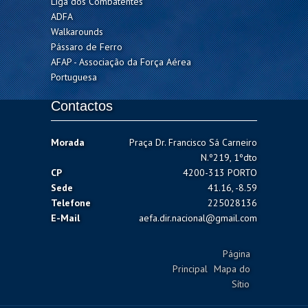
Liga dos Combatentes
ADFA
Walkarounds
Pássaro de Ferro
AFAP - Associação da Força Aérea
Portuguesa
Contactos
Morada
Praça Dr. Francisco Sá Carneiro
N.º219, 1ºdto
CP
4200-313 PORTO
Sede
41.16, -8.59
Telefone
225028136
E-Mail
aefa.dir.nacional@gmail.com
Página
Principal
Mapa do
Sítio