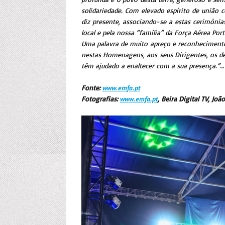
solidariedade. Com elevado espírito de união 
diz presente, associando-se a estas cerimónia
local e pela nossa “família” da Força Aérea Po
Uma palavra de muito apreço e reconhecimen
nestas Homenagens, aos seus Dirigentes, os de
têm ajudado a enaltecer com a sua presença.”…
Fonte:
www.emfa.pt
Fotografias:
www.emfa.pt
, Beira Digital TV, João