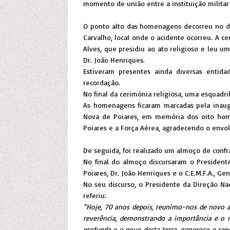
momento de união entre a instituição militar
O ponto alto das homenagens decorreu no do
Carvalho, local onde o acidente ocorreu. A 
Alves, que presidiu ao ato religioso e leu u
Dr. João Henriques.
Estiveram presentes ainda diversas entida
recordação.
No final da cerimónia religiosa, uma esquadri
As homenagens ficaram marcadas pela inaug
Nova de Poiares, em memória dos oito home
Poiares e a Força Aérea, agradecendo o envo
De seguida, foi realizado um almoço de confr
No final do almoço discursaram o Presidente
Poiares, Dr. João Henriques e o C.E.M.F.A., G
No seu discurso, o Presidente da Direção N
referiu:
“Hoje, 70 anos depois, reunimo-nos de novo 
reverência, demonstrando a importância e o r
profunda e o povo desta terra, generoso e sen