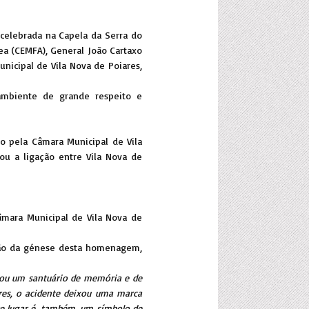
celebrada na Capela da Serra do
ea (CEMFA), General João Cartaxo
nicipal de Vila Nova de Poiares,
m ambiente de grande respeito e
 pela Câmara Municipal de Vila
u a ligação entre Vila Nova de
Câmara Municipal de Vila Nova de
ação da génese desta homenagem,
nou um santuário de memória e de
res, o acidente deixou uma marca
ste lugar é, também, um símbolo de