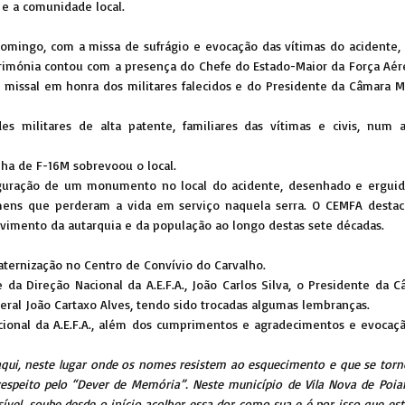
 e a comunidade local.
mingo, com a missa de sufrágio e evocação das vítimas do acidente, 
cerimónia contou com a presença do Chefe do Estado-Maior da Força Aér
m missal em honra dos militares falecidos e do Presidente da Câmara Mu
des militares de alta patente, familiares das vítimas e civis, nu
lha de F-16M sobrevoou o local.
uração de um monumento no local do acidente, desenhado e erguido
ns que perderam a vida em serviço naquela serra. O CEMFA destaco
lvimento da autarquia e da população ao longo destas sete décadas.
aternização no Centro de Convívio do Carvalho.
 da Direção Nacional da A.E.F.A., João Carlos Silva, o Presidente da 
eneral João Cartaxo Alves, tendo sido trocadas algumas lembranças.
acional da A.E.F.A., além dos cumprimentos e agradecimentos e evoc
aqui, neste lugar onde os nomes resistem ao esquecimento e que se tor
espeito pelo “Dever de Memória”. Neste município de Vila Nova de Poia
sível, soube desde o início acolher essa dor como sua e é por isso que e