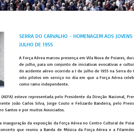
SERRA DO CARVALHO - HOMENAGEM AOS JOVENS 
JULHO DE 1955
A Força Aérea marcou presença em Vila Nova de Poiares, dur
de julho, para um conjunto de iniciativas evocativas e cultu
do acidente aéreo ocorrido a 1 de julho de 1955 na Serra do
oito pilotos em serviço no dia em que a Força Aérea celeb
como ramo independente.
a (AEFA) esteve representada pelo Presidente da Direção Nacional, Pre
mente João Carlos Silva, Jorge Couto e Felizardo Bandeira, pelo Pres
ro Santos e por muitos Associados.
nauguração da exposição da Força Aérea no Centro Cultural de Poiare
m concerto que reuniu a Banda de Música da Força Aérea e a Filarmón