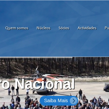
Quem somos
Núcleos
Sócios
Actividades
Pu
o Nacional
Saiba Mais