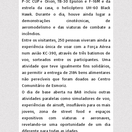
P-3C CUP+ Orion, TB-30 Epsilon e F-16M e da
estrela da casa, o helicóptero UH-60 Black
Hawk. Durante o dia, houve ainda lugar a
demonstrações cinotécnicas, de
aeromodelismo e das viaturas de combate a
incêndios.
Entre os visitantes, 250 pessoas viveram ainda a
experiência única de voar com a Força Aérea
num avião KC-390, através de três batismos de
voo, sorteados entre os participantes. Uma
atividade que teve igualmente fins solidários,
ao permitir a entrega de 2184 bens alimentares
não perecíveis que foram doados ao Centro
Comunitário de Esmoriz.
O dia de base aberta na BA8 incluiu outras
atividades paralelas como simuladores de voo,
experiências de airsoft, insufláveis para os mais
jovens, zona de street food e espaços
expositivos com viaturas e aeronaves,
revelando-se uma oportunidade de um dia
diferente para todas as idades.