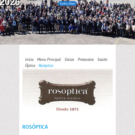
2026
Saiba Mais
Início
Menu Principal
Sócios
Protocolos
Saúde
Óptica
Rosóptica
ROSÓPTICA