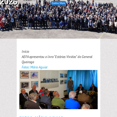
2026
Saiba Mais
Início
AEFA apresentou o livro "Estórias Vividas" do General
Queiroga
Fotos: Mário Aguiar