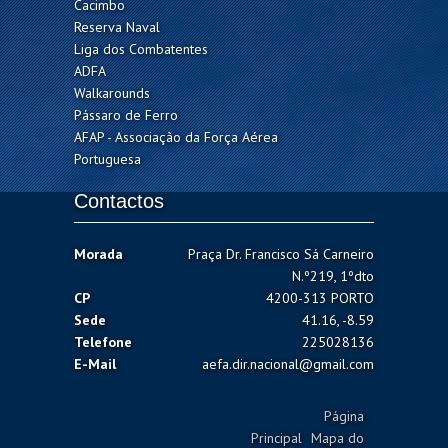
Cacimbo
Reserva Naval
Liga dos Combatentes
ADFA
Walkarounds
Pássaro de Ferro
AFAP - Associação da Força Aérea
Portuguesa
Contactos
Morada
Praça Dr. Francisco Sá Carneiro
N.º219, 1ºdto
CP
4200-313 PORTO
Sede
41.16, -8.59
Telefone
225028136
E-Mail
aefa.dir.nacional@gmail.com
Página
Principal
Mapa do