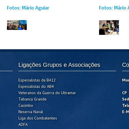
Fotos: Mário Aguiar
Fotos: Mário 
Ligações Grupos e Associações
Co
Especialistas da BA12
Mo
Especialistas do AB4
Veteranos da Guerra do Ultramar
CP
Tabanca Grande
Sed
Cacimbo
Tel
Reserva Naval
E-M
Liga dos Combatentes
ADFA