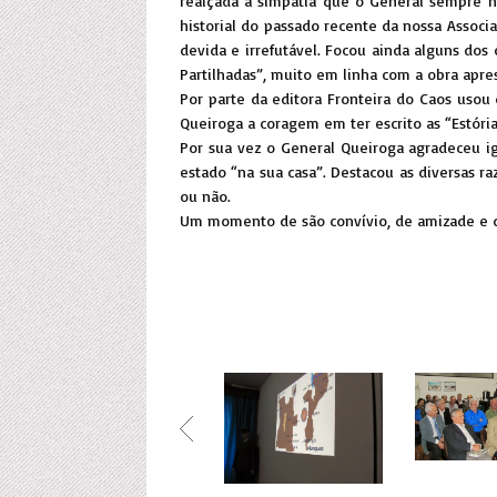
realçada a simpatia que o General sempre nu
historial do passado recente da nossa Assoc
devida e irrefutável. Focou ainda alguns do
Partilhadas”, muito em linha com a obra apre
Por parte da editora Fronteira do Caos usou
Queiroga a coragem em ter escrito as “Estóri
Por sua vez o General Queiroga agradeceu i
estado “na sua casa”. Destacou as diversas ra
ou não.
Um momento de são convívio, de amizade e de