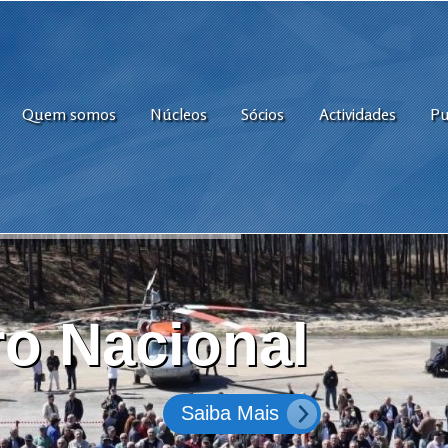
Quem somos
Núcleos
Sócios
Actividades
Pu
o Nacional
Saiba Mais