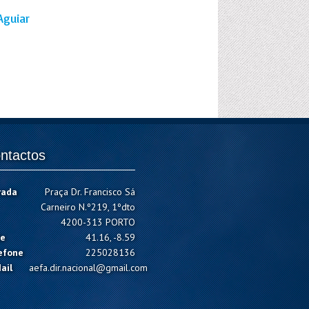
Aguiar
ntactos
rada
Praça Dr. Francisco Sá
Carneiro N.º219, 1ºdto
4200-313 PORTO
e
41.16, -8.59
efone
225028136
ail
aefa.dir.nacional@gmail.com