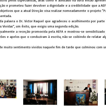
triu pelos Especialistas, aliás como é atestado na obra então aprese
iação e prometeu fazer devolver a dignidade e a credibilidade que a A
s objetivos que a atual Direção visa realizar nomeadamente o projeto 
sentada.
 da palavra o Dr. Victor Raquel que agradeceu o acolhimento por part
as Vividas”, um êxito, que exigiu uma segunda edição.
gualmente a receção promovida pela AEFA e mostrou-se sensibilizado e
zões e apelos que o conduziram à escrita, não se coibindo de relatar al
 muito sentimento vividos naquele fim de tarde que culminou com um 