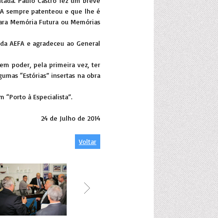
ntada. Paulo Castro fez um breve
EFA sempre patenteou e que lhe é
“Para Memória Futura ou Memórias
e da AEFA e agradeceu ao General
m poder, pela primeira vez, ter
gumas “Estórias” insertas na obra
“Porto à Especialista”.
24 de Julho de 2014
Voltar