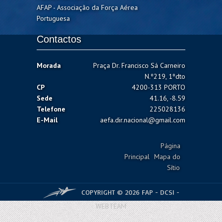
AFAP - Associação da Força Aérea
Portuguesa
Contactos
Morada
Praça Dr. Francisco Sá Carneiro
N.º219, 1ºdto
CP
4200-313 PORTO
Sede
41.16, -8.59
Telefone
225028136
E-Mail
aefa.dir.nacional@gmail.com
Página
Principal
Mapa do
Sítio
COPYRIGHT © 2026 FAP - DCSI -
WEBTEAM