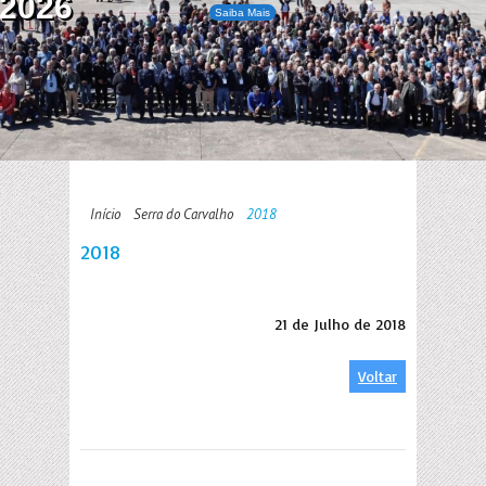
2026
Saiba Mais
Início
Serra do Carvalho
2018
2018
21 de Julho de 2018
Voltar