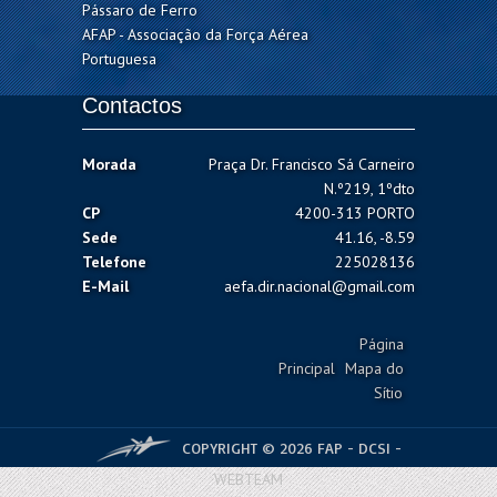
Pássaro de Ferro
AFAP - Associação da Força Aérea
Portuguesa
Contactos
Morada
Praça Dr. Francisco Sá Carneiro
N.º219, 1ºdto
CP
4200-313 PORTO
Sede
41.16, -8.59
Telefone
225028136
E-Mail
aefa.dir.nacional@gmail.com
Página
Principal
Mapa do
Sítio
COPYRIGHT © 2026 FAP - DCSI -
WEBTEAM