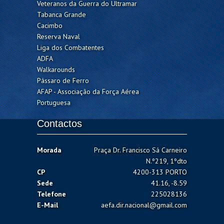
Veteranos da Guerra do Ultramar
Tabanca Grande
Cacimbo
Reserva Naval
Liga dos Combatentes
ADFA
Walkarounds
Pássaro de Ferro
AFAP - Associação da Força Aérea
Portuguesa
Contactos
Morada
Praça Dr. Francisco Sá Carneiro
N.º219, 1ºdto
CP
4200-313 PORTO
Sede
41.16, -8.59
Telefone
225028136
E-Mail
aefa.dir.nacional@gmail.com