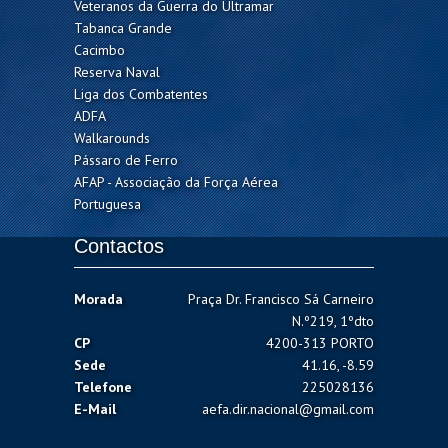
Veteranos da Guerra do Ultramar
Tabanca Grande
Cacimbo
Reserva Naval
Liga dos Combatentes
ADFA
Walkarounds
Pássaro de Ferro
AFAP - Associação da Força Aérea
Portuguesa
Contactos
Morada
Praça Dr. Francisco Sá Carneiro
N.º219, 1ºdto
CP
4200-313 PORTO
Sede
41.16, -8.59
Telefone
225028136
E-Mail
aefa.dir.nacional@gmail.com