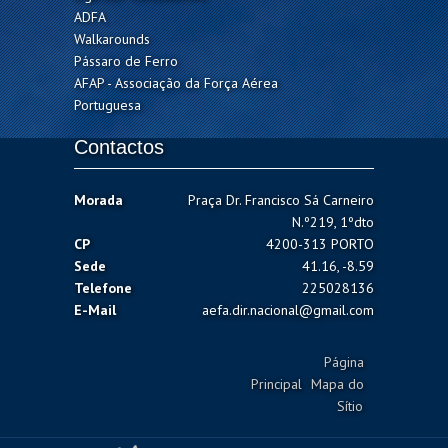
ADFA
Walkarounds
Pássaro de Ferro
AFAP - Associação da Força Aérea
Portuguesa
Contactos
Morada
Praça Dr. Francisco Sá Carneiro
N.º219, 1ºdto
CP
4200-313 PORTO
Sede
41.16, -8.59
Telefone
225028136
E-Mail
aefa.dir.nacional@gmail.com
Página
Principal
Mapa do
Sítio