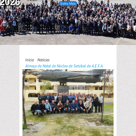
2026
Saiba Mais
Início
Notícias
Almoço de Natal do Núcleo de Setúbal da A.E.F.A.