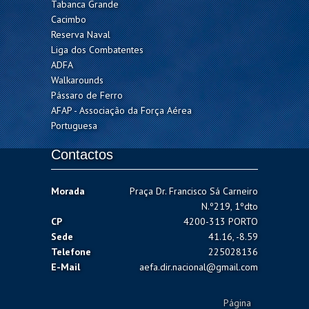
Tabanca Grande
Cacimbo
Reserva Naval
Liga dos Combatentes
ADFA
Walkarounds
Pássaro de Ferro
AFAP - Associação da Força Aérea
Portuguesa
Contactos
Morada
Praça Dr. Francisco Sá Carneiro
N.º219, 1ºdto
CP
4200-313 PORTO
Sede
41.16, -8.59
Telefone
225028136
E-Mail
aefa.dir.nacional@gmail.com
Página