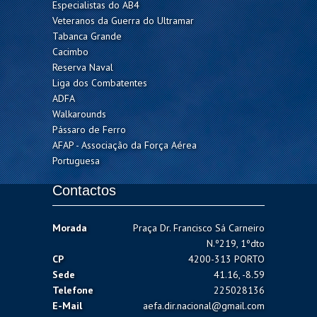
Especialistas do AB4
Veteranos da Guerra do Ultramar
Tabanca Grande
Cacimbo
Reserva Naval
Liga dos Combatentes
ADFA
Walkarounds
Pássaro de Ferro
AFAP - Associação da Força Aérea
Portuguesa
Contactos
Morada
Praça Dr. Francisco Sá Carneiro
N.º219, 1ºdto
CP
4200-313 PORTO
Sede
41.16, -8.59
Telefone
225028136
E-Mail
aefa.dir.nacional@gmail.com