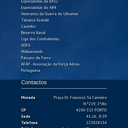
Especialistas da BA12
Especialistas do AB4
Veteranos da Guerra do Ultramar
Tabanca Grande
Cacimbo
Reserva Naval
Liga dos Combatentes
ADFA
Walkarounds
Pássaro de Ferro
AFAP - Associação da Força Aérea
Portuguesa
Contactos
Morada
Praça Dr. Francisco Sá Carneiro
N.º219, 1ºdto
CP
4200-313 PORTO
Sede
41.16, -8.59
Telefone
225028136