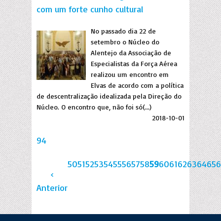
com um forte cunho cultural
No passado dia 22 de
setembro o Núcleo do
Alentejo da Associação de
Especialistas da Força Aérea
realizou um encontro em
Elvas de acordo com a política
de descentralização idealizada pela Direção do
Núcleo. O encontro que, não foi só(...)
2018-10-01
94
50
51
52
53
54
55
56
57
58
59
60
61
62
63
64
65
6
‹
Anterior