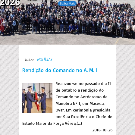
2026
Saiba Mais
Início
NOTÍCIAS
Rendição do Comando no A. M. 1
Realizou-se no passado dia 11
de outubro a rendição do
Comando no Aeródromo de
Manobra Nº 1, em Maceda,
Ovar. Em cerimónia presidida
por Sua Excelência o Chefe de
Estado Maior da Força Aérea,(...)
2018-10-26